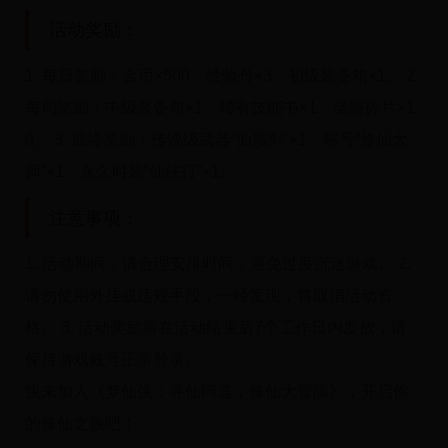
活动奖励：
1. 每日奖励：金币×500，经验丹×3，初级装备箱×1。 2.
每周奖励：中级装备箱×1，稀有技能书×1，坐骑碎片×1
0。 3. 最终奖励：传说级武器“仙霞剑”×1，称号“修仙大
师”×1，永久时装“仙侠行”×1。
注意事项：
1. 活动期间，请合理安排时间，避免过度沉迷游戏。 2.
请勿使用外挂或违规手段，一经发现，将取消活动资
格。 3. 活动奖励将在活动结束后7个工作日内发放，请
保持游戏账号正常登录。
快来加入《梦仙侠：寻仙问道，修仙大冒险》，开启你
的修仙之旅吧！