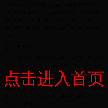
少年/少女，为了追求更高的境界，你需要完成各种任
务，提升自己的修为，结识志同道合的伙伴，并最终成
为一代修仙宗师。活动期间，你将探索神秘的仙侠大
陆，解开古老的谜题，挑战强大的BOSS，赢取丰厚的奖
励。
参与方式：
1. 玩家需要在活动开始时登录游戏，完成初始任务“寻仙
问道”，开启修仙之旅。 2. 每日完成指定的主线任务和支
点击进入首页
线任务，可以获得大量经验和奖励。 3. 每周完成一次“修
仙大冒险”挑战，有机会获得稀有装备和技能书。 4. 活动
期间，玩家可以组队参与“仙侠副本”，挑战BOSS，赢取
终极奖励。 5. 每日登录游戏，还能领取“修仙礼包”，内
含金币、道具和装备。