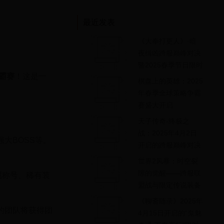
最近发表
《大奉打更人》·暗
夜缉凶跨服巅峰对决
暨2025春季节日限时
霸赛
！这是一
福利活动
棋盘上的英雄：2025
年春季全球策略争霸
赛盛大开启
天子传奇-终极之
战：2025年4月2日
大BOSS等。
开启的跨服巅峰对决
盛典
世界2风暴：时空裂
隙的觉醒——跨服联
属称号、稀有装
盟战与限定传说装备
争夺盛典
《聊斋随录》2025年
的团队将获得团
4月15日开启的“鬼魅