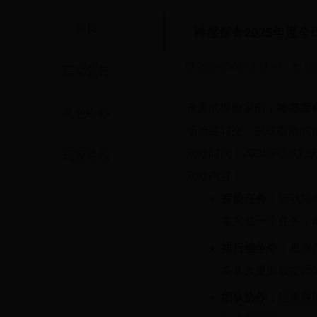
首页
神都探奇2025年度
2025-05-02 15:13:46
69
活动公告
亲爱的探险家们，
神都探
礼包中心
场跨越时空、挑战极限的
活动时间：
2025年5月2日 0
玩家论坛
活动内容：
探险任务
：活动期
每完成一个任务，
排行榜争夺
：根据
备和大量游戏货币
团队协作
：组建探