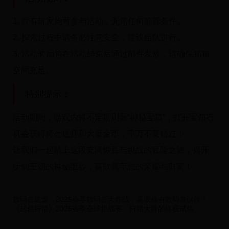
1. 所有玩家均可参与活动，无需任何前置条件。
2. 探索过程中请务必注意安全，建议组队进行。
3. 活动奖励将在活动结束后通过邮件发放，请确保邮箱
空间充足。
特别提示：
活动期间，游戏内将不定期刷新“神秘宝箱”，打开宝箱有
机会获得稀有道具和大量金币，千万不要错过！
让我们一起踏上这段充满惊喜与挑战的冒险之旅，揭开
伊甸王朝的神秘面纱，赢取属于您的荣耀与财富！
数码兽逆袭：2025春季数码兽大作战，赢取稀有数码兽伙伴！
《超然狩猎》2025春季全球挑战赛：狩猎大师的终极试炼