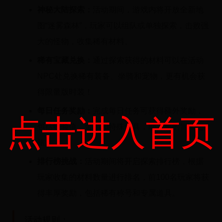
神秘大陆探索：
活动期间，游戏内将开放全新地
图“迷雾森林”，玩家可以组队或单独探索，击败强
大的怪物，收集稀有材料。
稀有宝藏兑换：
通过探索获得的材料可以在活动
NPC处兑换稀有装备、坐骑和宠物，更有机会获
得限量版时装！
每日任务奖励：
完成每日任务可获得额外奖励，
点击进入首页
包括经验值、金币和特殊道具，助力您的冒险之
旅。
排行榜挑战：
活动期间将开启探索排行榜，根据
玩家收集的材料数量进行排名，前100名玩家将获
得丰厚奖励，包括稀有称号和专属道具。
活动规则：