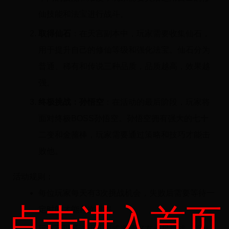
仙技能和法宝进行战斗。
取得仙石
：在天宫副本中，玩家需要收集仙石，
用于提升自己的修仙等级和强化法宝。仙石分为
普通、稀有和传说三种品质，品质越高，效果越
强。
终极挑战：孙悟空
：在活动的最后阶段，玩家将
面对终极BOSS孙悟空。孙悟空拥有强大的七十
二变和金箍棒，玩家需要通过策略和技巧才能击
败他。
活动规则：
每位玩家每天有3次挑战机会，失败后需要等待一
点击进入首页
定时间才能再次挑战。
玩家可以通过组队模式邀请好友一起挑战，组队