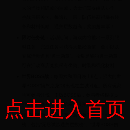
大的怪物和隐藏的宝藏，勇士们需要组队协作，
挑战层层关卡。每通过一层，队伍将获得稀有装
备和材料奖励，通关层数越高，奖励越丰厚！
限时任务链
：活动期间，游戏内将推出一系列限
时任务，完成任务可获得大量经验值、金币以及
专属活动道具“勇士勋章”。收集足够的勇士勋章，
可在活动商店兑换稀有坐骑、时装和强化材料！
世界BOSS战
：每周六和周日晚上8点，强大的世
界BOSS“愤怒之龙”将出现在主城附近。所有玩家
均可参与讨伐，击败BOSS后，参与者将根据贡
点击进入首页
献值获得稀有装备和珍稀道具奖励。
排行榜奖励
：活动期间，游戏将开放多个排行
榜，包括“无尽试炼通关层数榜”、“世界BOSS伤