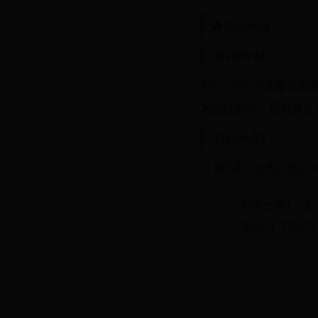
🏯 核心玩法
【科举殿试】
每日可参与
3次殿试答
元
特殊效果，积分额外+
【官场争霸】
跨服匹配
3v3衙门攻防
《暗夜长梦》·永
《诛仙2》202