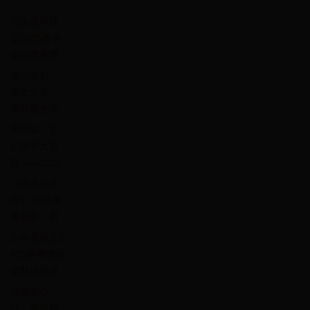
街头篮球联
盟2025春季
全明星赛暨
玩家狂欢节
魔力宝贝：
盛大开启
重生之章：
春日重生庆
典，限时福
御神诀：玄
利大放送！
幻世界大冒
险——2025
年4月1日震
《海天群侠
撼开启
传》2025春
季盛典：群
侠争霸赛与
少年龙骑士2
神秘海域探
025春季龙族
险
觉醒庆典盛
大开启
后宫掌心
计：宫廷权