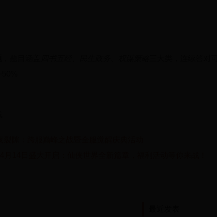
题
，题目涵盖
四书五经、民生政务、权谋策略
三大类，连续答对
50%
战
夜裂隙：跨服巅峰之战暨全服觉醒庆典活动
5年4月14日盛大开启：仙侠世界全新篇章，福利活动等你来战！
最近发表