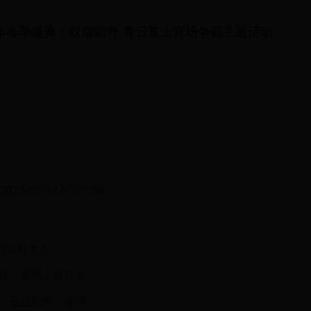
5年春季盛典：权倾朝野·青云直上官场争霸主题活动
62
 2025年5月14日23:59
级的知府大人
场」系列主线任务
「五品知州」标准