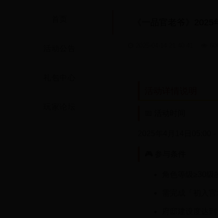
首页
《一品官老爷》202
2025-04-14 21:40:41
60
活动公告
礼包中心
活动详情说明
玩家论坛
📅 活动时间
2025年4月14日05:00 -
🎮 参与条件
角色等级≥30
需完成「初入官
府邸建设度达到