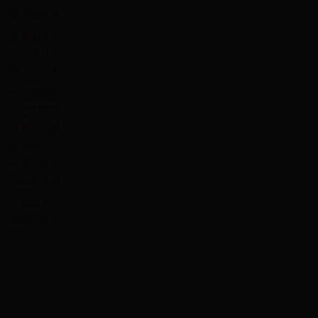
谋与策略对
决限时开
妖精的尾
启！
巴：英雄之
旅 - 2025春
季魔法冒险
一剑倾城·天
庆典盛大开
启神剑降临
启
全服庆典暨
跨服巅峰对
勇者盟约：
决盛典
破晓之战
——跨服巅
峰联赛暨全
邪域战灵：
服限定传说
巅峰对决
皮肤免费领
——2025年
4月8日热血
开战