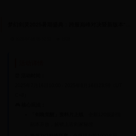
梦幻剑灵2025暑期盛典：跨服巅峰对决暨新版本“剑魄觉醒”全球首发庆典
2025-07-16 05:32:51
1928
活动详情
⏰ 活动时间：
2025年7月16日10:00 - 2025年8月16日23:59（UT
C+8）
🎮 核心玩法：
「剑魄觉醒」资料片上线
：全新120级剧情
副本开放，解锁上古剑冢秘境
跨服3V3巅峰联赛
：全服战力前1000名玩