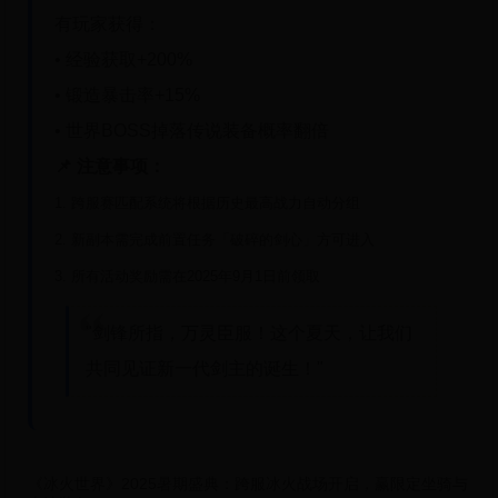
有玩家获得：
• 经验获取+200%
• 锻造暴击率+15%
• 世界BOSS掉落传说装备概率翻倍
📌 注意事项：
1. 跨服赛匹配系统将根据历史最高战力自动分组
2. 新副本需完成前置任务「破碎的剑心」方可进入
3. 所有活动奖励需在2025年9月1日前领取
"剑锋所指，万灵臣服！这个夏天，让我们
共同见证新一代剑主的诞生！"
《冰火世界》2025暑期盛典：跨服冰火战场开启，赢限定坐骑与