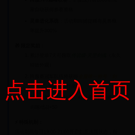
家自动获得参赛资格
灵兽进化系统
：活动期间捕捉稀有灵兽概
率提升300%
🎁 限定奖励：
累计登录7天可领取
传说级·天罡剑魂
（永久
特效外观）
跨服赛冠军队伍将获得
全服唯一称号「剑
点击进入首页
界主宰」
+定制飞行坐骑
新版本首充双倍钻石，每日充值额外赠送
剑魄结晶×50
⚡ 特殊机制：
活动期间每日19:00-21:00开启
剑意沸腾
状态，所