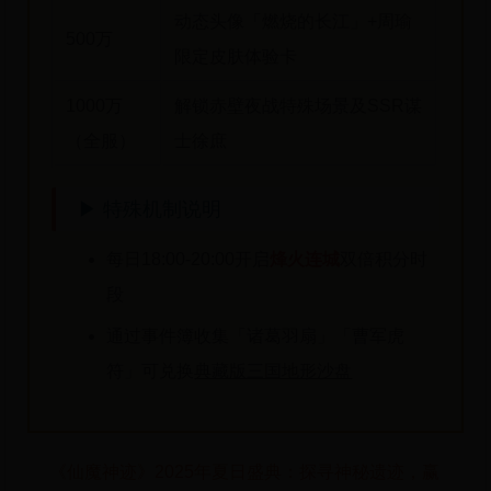
动态头像「燃烧的长江」+周瑜
500万
限定皮肤体验卡
1000万
解锁赤壁夜战特殊场景及SSR谋
（全服）
士徐庶
▶ 特殊机制说明
每日18:00-20:00开启
烽火连城
双倍积分时
段
通过事件簿收集「诸葛羽扇」「曹军虎
符」可兑换
典藏版三国地形沙盘
《仙魔神迹》2025年夏日盛典：探寻神秘遗迹，赢