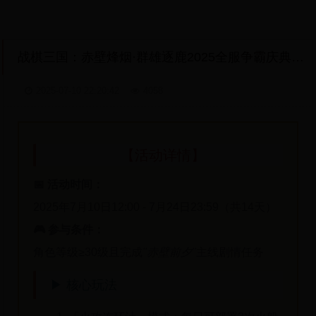
战棋三国：赤壁烽烟·群雄逐鹿2025全服争霸庆典盛典联动限时挑战活动
2025-07-10 22:20:42
4058
【活动详情】
📅 活动时间：
2025年7月10日12:00 - 7月24日23:59（共14天）
🎮 参与条件：
角色等级≥30级且完成
"赤壁前夕"
主线剧情任务
▶ 核心玩法