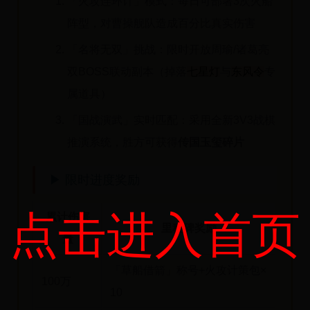
「火攻连环计」模式：每日可部署3次火船
阵型，对曹操舰队造成百分比真实伤害
「名将无双」挑战：限时开放周瑜/诸葛亮
双BOSS联动副本（掉落
七星灯
与
东风令
专
属道具）
「国战演武」实时匹配：采用全新3V3战棋
推演系统，胜方可获得
传国玉玺碎片
▶ 限时进度奖励
点击进入首页
累计伤害
里程碑奖励
量
「草船借箭」称号+火攻计策包×
100万
10