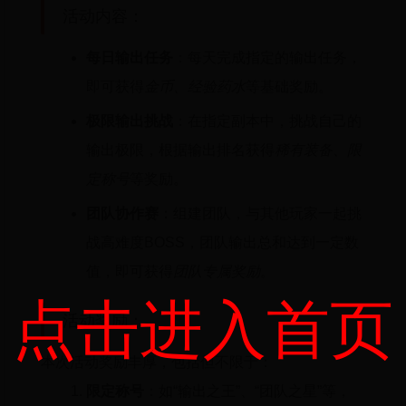
活动内容：
每日输出任务
：每天完成指定的输出任务，
即可获得
金币、经验药水
等基础奖励。
极限输出挑战
：在指定副本中，挑战自己的
输出极限，根据输出排名获得
稀有装备、限
定称号
等奖励。
团队协作赛
：组建团队，与其他玩家一起挑
战高难度BOSS，团队输出总和达到一定数
值，即可获得
团队专属奖励
。
点击进入首页
活动奖励：
本次活动奖励丰厚，包括但不限于：
限定称号
：如“输出之王”、“团队之星”等，