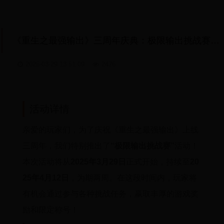
《重生之最强输出》三周年庆典：极限输出挑战赛与丰厚奖励等你来战！
2025-03-29 13:51:09
2476
活动详情
亲爱的玩家们，为了庆祝《重生之最强输出》上线
三周年，我们特别推出了
“极限输出挑战赛”
活动！
本次活动将从
2025年3月29日
正式开始，持续至
20
25年4月12日
，为期两周。在这段时间内，玩家将
有机会通过参与各种挑战任务，赢取丰厚的游戏奖
励和限定称号！