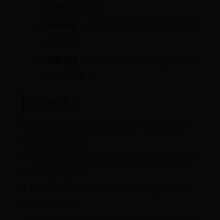
彰显你的实力！
稀有装备
：包括传说级武器和防具，助你提
升战力！
海量资源
：金币、经验药水、强化石等，助
你快速成长！
注意事项：
1. 活动期间，请确保你的游戏客户端为最新版本，
以免影响活动参与。
2. 每日任务和挑战赛的奖励将在次日凌晨通过邮件
发放，请注意查收。
3. 团队协作赛需要至少3人组队，建议提前与好友
或公会成员组队。
让我们一起在《重生之最强输出》的世界中，挑战