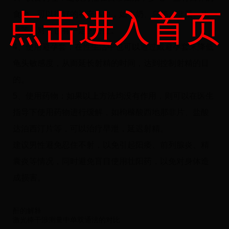
点击进入首页
食物，可以很好的补充体力，如牛奶、乌鸡、韭菜、生
蚝等，对肾也有一定的好处。
4、使用避孕套：在性生活中也可以通过戴避孕套来降低
龟头敏感度，从而延长射精的时间，达到控制射精的目
的。
5、使用药物：如果以上方法均没有作用，则可以在医生
指导下使用药物进行缓解，如枸橼酸西地那非片、盐酸
达泊西汀片等，可以治疗早泄，延迟射精。
建议男性避免忍住不射，以免引起阳痿、前列腺炎、精
囊炎等情况，同时避免盲目使用壮阳药，以免对身体造
成损害。
酐的解释
激光棒干涉测量中单双通法的对比