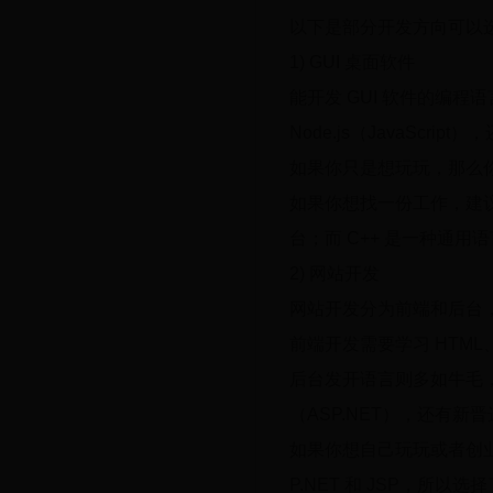
以下是部分开发方向可以
1) GUI 桌面软件
能开发 GUI 软件的编程语言
Node.js（JavaScr
如果你只是想玩玩，那么你
如果你想找一份工作，建议学习
台；而 C++ 是一种通用语
2) 网站开发
网站开发分为前端和后台
前端开发需要学习 HTML、
后台发开语言则多如牛毛，有走进
（ASP.NET），还有新晋选手 
如果你想自己玩玩或者创业
P.NET 和 JSP，所以选