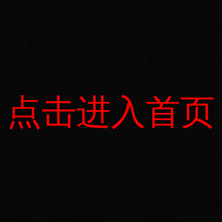
科技树，比如：
发展了朱姆沃尔特级驱逐舰，打算近岸攻击，想不到中国突然崛
洋作战，废掉朱姆沃尔特级。
汽车，积累了大量专利，但是中国却切换了赛道，倾力发展纯电
逆袭非常困难，汽车产业岌岌可危。
很多不确定因素，我们只能尽力选择一个有前景的产业。
点击进入首页
也不懂得什么产业发展规律，他们只是阴差阳错地进入了某个产业
懂互联网，只是对网站感兴趣，就进入了互联网产业，抓住了 P
同学混得好点。
是因为我足够优秀，而是因为我进入了互联网产业，搭上了产业
。
就可以选择编程语言了。有的开发方向比较纯粹，只有一两种编
种编程语言，选择编程语言也是一个让人纠结的过程。