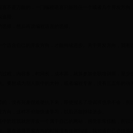
语言不是万能的，一门编程语言只能胜任一个或者几个开发方向
以选择。
的选择，然后再说编程语言的选择。
一个适合自己的开发方向，才能持续进步。关于开发方向，我有
的过程，内容多，时间长，成本高，就算参加全职培训班，至少
来。要想成为别人眼中的大神，或者编程专家，没有三五年的功
苦的，没有兴趣很难硬抗下来，即使报名了培训班也学不会，所
发方向，这样不但能快速学习，以后还能持续进步。
高中阶段我就想开发一个属于自己的网站，感觉非常炫酷，所以
向。我在选择开发方向的时候没有任何纠结，我知道自己必须选