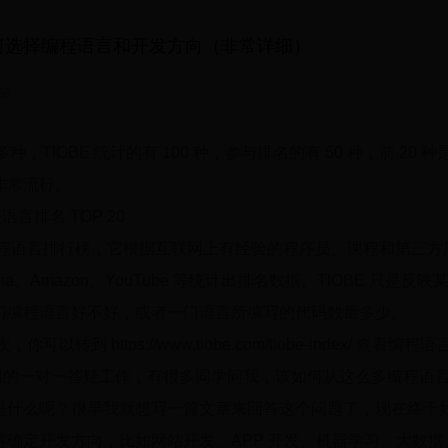
何选择编程语言和开发方向（非常详细）
58
多种，TIOBE 统计的有 100 种，参与排名的有 50 种，前 20
非常流行。
程语言排名 TOP 20
的编程语言排行榜，它根据互联网上有经验的程序员、课程和第三
dia、Amazon、YouTube 等统计出排名数据。TIOBE 只是反
门编程语言好不好，或者一门语言所编写的代码数量多少。
可以转到 https://www.tiobe.com/tiobe-index/ 查看
网的一对一答疑工作，有很多同学问我，该如何从这么多编程语
是什么呢？很早我就想写一篇文章来回答这个问题了，现在终于
确定开发方向，比如网站开发、APP 开发、机器学习、大数据、