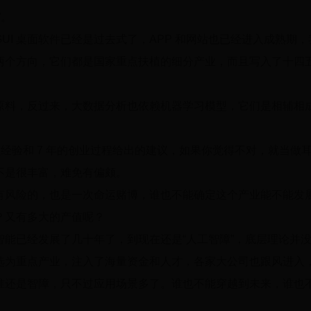
”。
UI 桌面软件已经是过去式了，APP 和网站也已经进入成熟期
两个方向，它们都是国家重点扶植的细分产业，而且写入了十四
原料，反过来，大数据分析也依赖机器学习模型，它们是相辅相
编程经验和 7 年的创业过程给出的建议，如果你觉得不对，就当做
不是很丰富，难免有偏颇。
有风险的，也是一次命运赌博，谁也不能确定这个产业能不能发
？又有多大的产值呢？
智能已经发展了几十年了，到现在还是“人工智障”，底层理论并
选为重点产业，注入了海量资金和人才，各家大公司也跟风进入
准还是智障，只不过应用场景多了。谁也不能穿越到未来，谁也