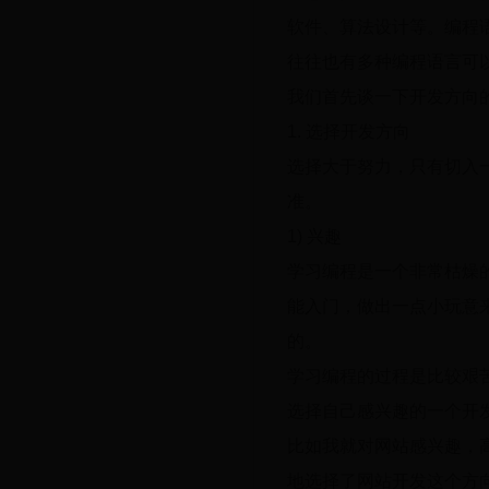
软件、算法设计等。编程
往往也有多种编程语言可
我们首先谈一下开发方向
1. 选择开发方向
选择大于努力，只有切入
准。
1) 兴趣
学习编程是一个非常枯燥
能入门，做出一点小玩意
的。
学习编程的过程是比较艰
选择自己感兴趣的一个开
比如我就对网站感兴趣，
地选择了网站开发这个方