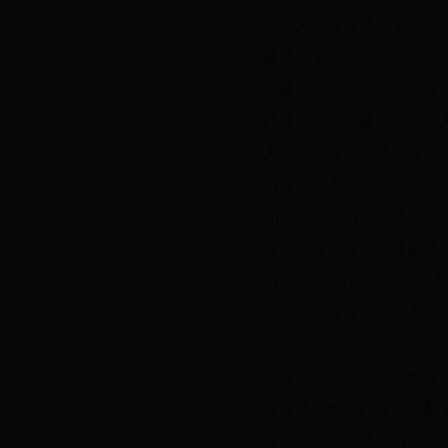
我的大学专业是电子信息
趣坚持下来的，一直到现
兴趣是最好的老师，没有
此处我说的兴趣，是指别
人告诉你这个想法不靠谱
2) 未来发展
如果你学习编程不是因为
每个产业的发展规律都是
拓荒期 -> 发展期 -> 成熟期
我希望你在发展期切入一
飞起来。
你应该听说过很多没啥背
爆发式增长的行业里面翻
注意，最好不要在拓荒期