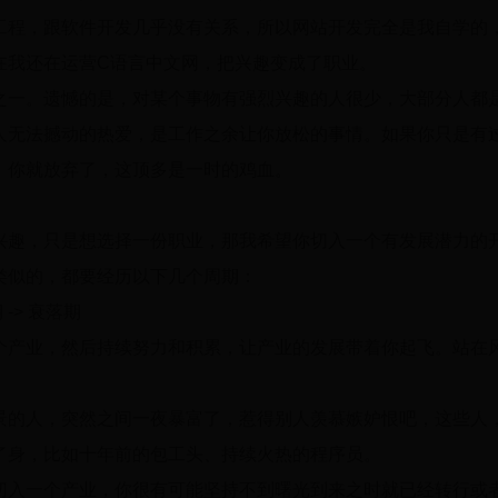
工程，跟软件开发几乎没有关系，所以网站开发完全是我自学的
在我还在运营C语言中文网，把兴趣变成了职业。
之一。遗憾的是，对某个事物有强烈兴趣的人很少，大部分人都
人无法撼动的热爱，是工作之余让你放松的事情。如果你只是有
，你就放弃了，这顶多是一时的鸡血。
兴趣，只是想选择一份职业，那我希望你切入一个有发展潜力的
类似的，都要经历以下几个周期：
 -> 衰落期
个产业，然后持续努力和积累，让产业的发展带着你起飞。站在
景的人，突然之间一夜暴富了，惹得别人羡慕嫉妒恨吧，这些人
了身，比如十年前的包工头、持续火热的程序员。
切入一个产业，你很有可能坚持不到曙光到来之时就已经转行或