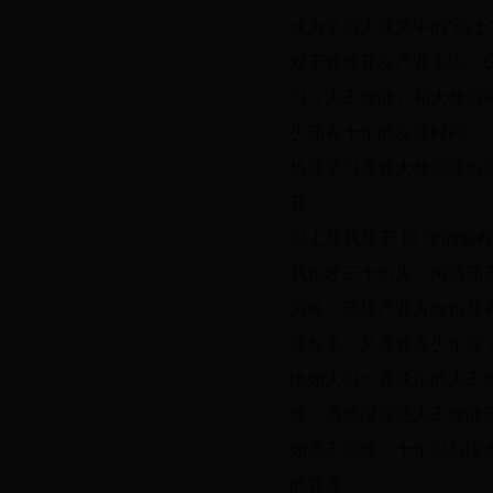
成为了别人谈笑中的“烈士
对于软件开发产业来说，G
习（人工智能）和大数据
少还有十年的发展时间。
机器学习需要大数据提供
开。
以上是我基于 10 年的
我也才三十出头，阅历还
另外，选择产业方向也是
展起来，又需要多少年呢
比如人们一直谈论的人工
破。虽然国家把人工智能
如果不突破，十年以后没
的答案。