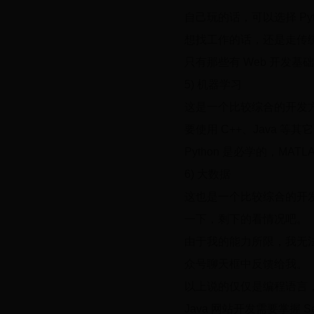
自己玩的话，可以选择 Py
想找工作的话，还是走传统
只有那些有 Web 开发基础的
5) 机器学习
这是一个比较综合的开发方向
要使用 C++、Java 等
Python 是必学的，MAT
6) 大数据
这也是一个比较综合的开发方向
一下，剩下的看情况吧。
由于我的能力所限，我无
众号聊天框中反馈给我。
以上说的仅仅是编程语言
Java 网站开发需要掌握 Servl