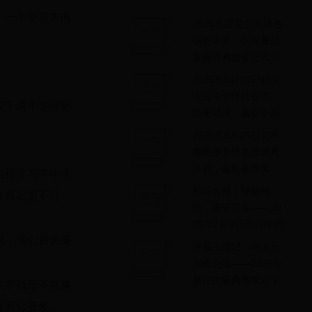
，一个开发方向
2025年宝宝公主填色
创意大赛：缤纷夏日
童趣涂鸦盛会正式开
启
2025年5月20日奶油
大乱斗全球狂欢节：
以下两个选择标
甜蜜对决，赢取丰厚
奖励！
2025年5月25日刀塔
撸啊撸全球竞技盛典
开启，赢取豪华奖
也得学习半年才
励！
相马大师：驯服神
夫肯定是不行
驹，勇夺冠军——20
25年7月8日开启你的
以，我们首先要
驯马之旅
游戏王战记：跨次元
巅峰之战——2025全
服狂欢盛典暨限定卡
大学我毫不犹豫
牌争夺赛
择网站开发。