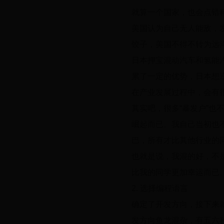
就算一个国家，也会点错
美国认为自己无人能敌，
饺子，美国不得不转为远
日本押宝混动汽车和氢能
累了一定的优势，日本想
在产业发展过程中，会有
其实吧，很多“暴发户”
崛起而已。我自己当初也不
巴，所有才比其他行业的
也就是说，我混的好，不
比我的同学更加幸运而已
2. 选择编程语言
确定了开发方向，接下来
发方向鱼龙混杂，有五六