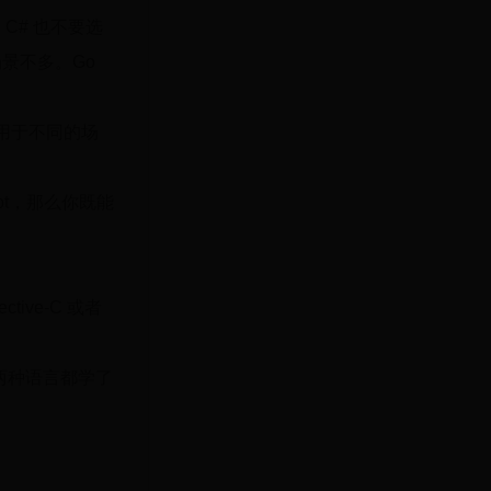
。C# 也不要选
场景不多。Go
适用于不同的场
ript，那么你既能
tive-C 或者
两种语言都学了