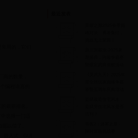
最近发表
荣耀之巅2025春季巅
峰对决：勇者集结，
挑战无上荣耀！
 种是常用的，它们
新三国霸业·2025暑
期盛典：跨服争霸赛
暨限定武将觉醒活动
震撼开启！
《灵武九天》2025年
方厂商的数量，
度全球玩家巅峰争霸
映某个编程语言的
赛暨五周年庆典活动
监狱改造住宅风水，
编程语言的最新排名。
监狱旁住宅风水是否
吉利？
言中选择一门适
将夜2：迷雾之章 -
如愿以偿了。
限时冒险挑战赛
嵌入式、GUI