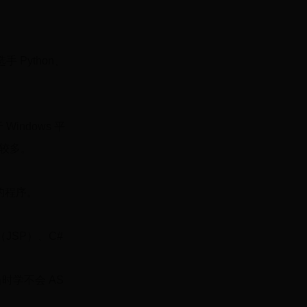
 Python、
indows 平
择较多。
的程序。
（JSP）、C#
时学不会 AS