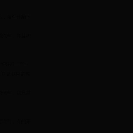
起，海军开始下
动汽车，并且积
，恰好赶上产业
C 互联网的尾
的便车，我只是
程语言，有的开