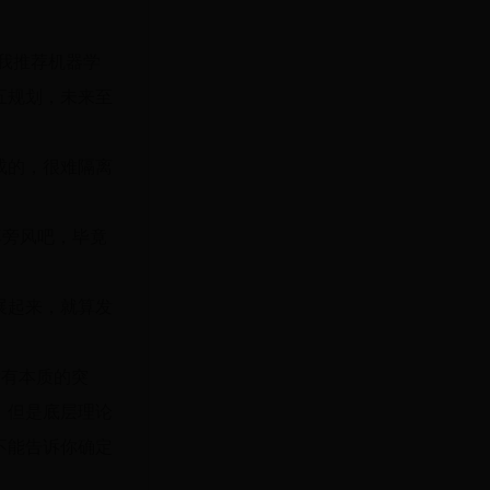
，我推荐机器学
五规划，未来至
成的，很难隔离
耳旁风吧，毕竟
展起来，就算发
没有本质的突
，但是底层理论
不能告诉你确定