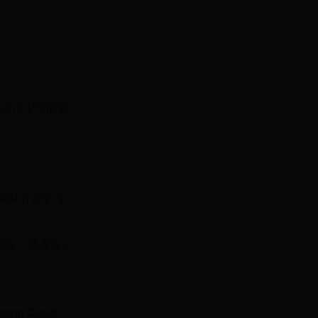
程应用中可能需
n 和R语言学习
留言，或者在公
ing Cloud、