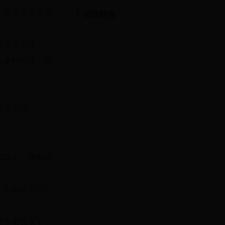
，我也是凭借兴
友情链接
是被动选择。
过某种想法，别
开发方向。
风口上，猪都能
，大都是在一个
者年老色衰了，