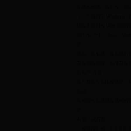
如果你想找一份工作，那么已经
了，只适用于 Windows
语言主要用作 Web 底
剩下的 PHP、Java、
景。
值得一提的是，这里我们将 Nod
开发网站前端，也能开发
3) APP 开发
这个开发方向比较简单，Androi
Swift。
每种操作系统都有两种编
吧。
4) 嵌入式开发
一般使用汇编、C语言和 C++