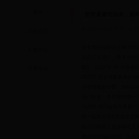
首页
初学者避坑指南：如
2025-09-29 05:53:39
78
活动公告
全世界的编程语言有 600 
礼包中心
目前正在流行，或者曾经
图1：2021 年 10 月份编
玩家论坛
TIOBE 是全球最著名
并使用搜索引擎、Wikipe
热门程度，并不能说明一
TIOBE 排行榜每月更新一次，你
我一直在负责C语言中文
合自己的呢？选择标准又
要想选择编程语言，首先得