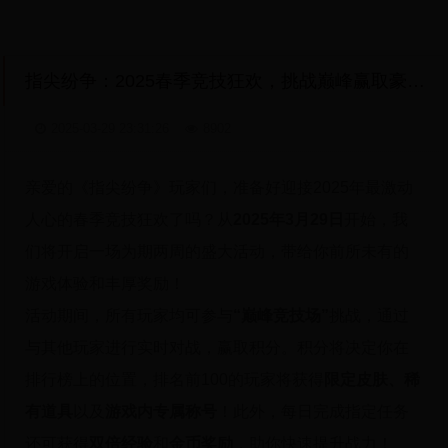
指尖纷争：2025春季竞技狂欢，挑战巅峰赢取豪华大礼！
2025-03-29 23:31:26
8902
亲爱的《指尖纷争》玩家们，准备好迎接2025年最激动
人心的春季竞技狂欢了吗？从
2025年3月29日
开始，我
们将开启一场为期两周的盛大活动，带给你前所未有的
游戏体验和丰厚奖励！
活动期间，所有玩家均可参与
“巅峰竞技场”
挑战，通过
与其他玩家进行实时对战，赢取积分。积分将决定你在
排行榜上的位置，排名前100的玩家将获得
限定皮肤、稀
有道具
以及
游戏内专属称号
！此外，每日完成指定任务
还可获得
双倍经验
和
金币奖励
，助你快速提升战力！