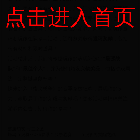
点击进入首页
为了让更多玩家有机会参与，我们还特别设置了
新手福
利
：活动期间注册的新玩家将获得
新手礼包
，内含高级
装备和加速道具，助你快速融入游戏。同时，老玩家邀
请新玩家组队参与活动，还可额外获得
邀请奖励
，包括
稀有材料和限时道具！
活动结束后，我们将根据玩家的表现评选出
“最强战
队”
和
“最佳个人”
，并为他们颁发
实物奖品
，包括游戏周
边、定制键盘鼠标等！
快来加入《指尖纷争》的春季竞技狂欢，展现你的实
力，赢取属于你的荣耀与奖励吧！更多活动详情请关注
游戏内公告，期待你的参与！
盛唐幻夜·寻宝之旅
蜂鸟五虎将·2025春季全服争霸赛——五虎神将觉醒之战