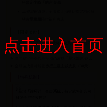
得
限定坐骑「的卢·焰影」
军资捐献系统
：全服累计捐献达指定档位解
锁
赤壁宝船
限时福利商店
【限定奖励】
点击进入首页
▶ 累计登录7日可得
SSR武将「火凤·周瑜」
（附带
赤壁专属技能）
▶ 参与秘宝争夺战兑换
动态皮肤「星汉燎原-赵云」
▶ 全服达成目标解锁
赤壁主题主城皮肤（30天）
【特殊机制】
* 新增
「连环计」合击系统
：特定武将组合可
触发全屏特效技能