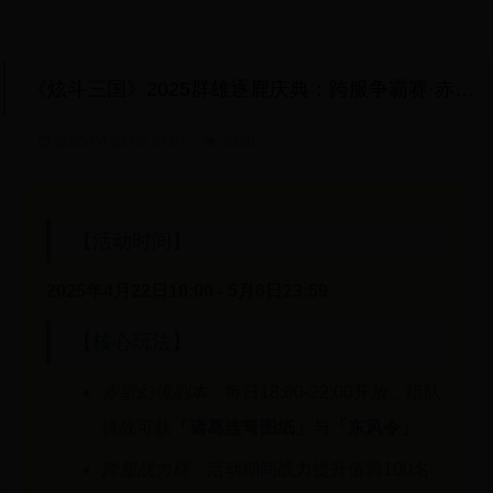
《炫斗三国》2025群雄逐鹿庆典：跨服争霸赛·赤壁秘宝争夺战限时开启！
2025-04-22 02:27:07
9139
【活动时间】
2025年4月22日10:00 - 5月6日23:59
【核心玩法】
赤壁幻境副本
：每日18:00-22:00开放，组队
挑战可获
「诸葛连弩图纸」
与
「东风令」
跨服战力榜
：活动期间战力提升值前100名