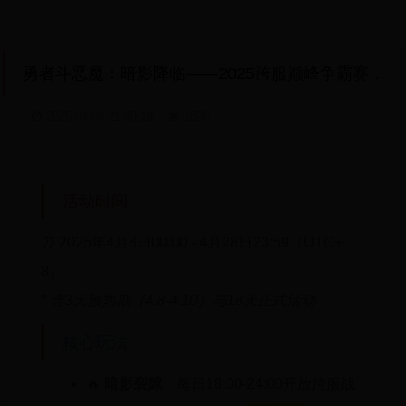
勇者斗恶魔：暗影降临——2025跨服巅峰争霸赛暨史诗装备限时掉落狂欢
2025-04-08 21:40:19
2890
活动时间
⏰ 2025年4月8日00:00 - 4月28日23:59（UTC+
8）
* 含3天预热期（4.8-4.10）与18天正式活动
核心玩法
🔥
暗影裂隙
：每日18:00-24:00开放跨服战