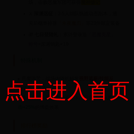
魔神徽记
场，击败恶魔军团可获得
⚔️
深渊远征
：3-5人组队挑战动态副本，通
「永夜魔刃」
关后概率掉落
等23件限定装备
「恶魔克星」
🎁
七日登陆礼
：累计登录送
称号
深渊钥匙×10
+
特殊机制
▸ 恶魔诅咒：战场内随机触发
视野遮蔽/技能反
点击进入首页
转
等负面状态
圣光水晶
▸ 勇者祝福：通过采集
可激活
全队攻
击+25%
的增益效果
排行榜奖励