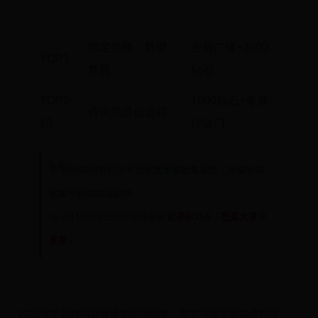
名次
个人奖励
公会奖励
限定坐骑「炼狱
全服广播+2000
TOP1
梦魇」
钻石
TOP2-
1000钻石+专属
传说武器自选箱
10
传送门
※ 活动期间将同步开放
恶魔图鉴收集系统
，完成全部
收集可解锁隐藏剧情
※ 4月15日/22日20:00会刷新
世界BOSS「堕落大君卡
奥斯」
2025年学霸模拟器春季知识挑战赛：智慧与速度的巅峰对决