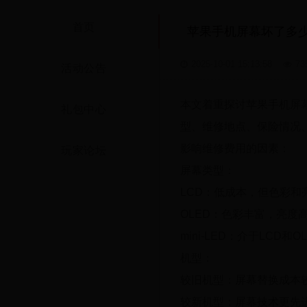
首页
苹果手机屏幕坏了多
2025-10-01 15:13:58
73
活动公告
本文着重探讨苹果手机屏
礼包中心
型、维修地点、保险情况
影响维修费用的因素：
玩家论坛
屏幕类型：
LCD：低成本，但色彩和
OLED：色彩丰富，亮度
mini-LED：介于LC
机型：
较旧机型：屏幕替换成本
较新机型：屏幕技术更先