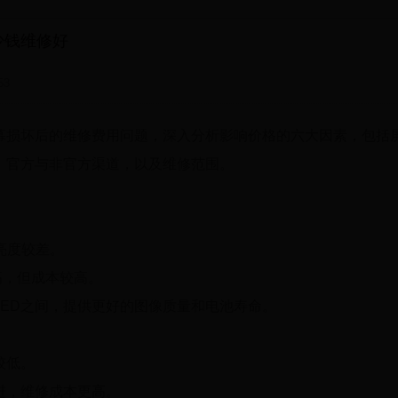
少钱维修好
53
幕损坏后的维修费用问题，深入分析影响价格的六大因素，包括
、官方与非官方渠道，以及维修范围。
亮度较差。
高，但成本较高。
D和OLED之间，提供更好的图像质量和电池寿命。
较低。
进，维修成本更高。