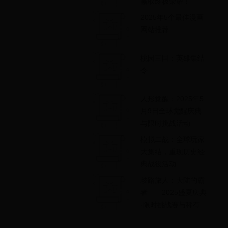
赢取终极荣耀！
2025年5个最佳漫画
网站推荐
桃园三国：英雄集结
令
人形觉醒：2025年5
月9日全球觉醒庆典
与限时挑战活动
模拟二战：全球玩家
大集结，重现历史经
典战役活动
歧路旅人：大陆的霸
者——2025盛夏庆典
·限时挑战赛与稀有
道具掉落狂欢