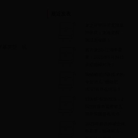
最近发表
龙之守护斗罗无限版
周年庆：龙魂觉醒，
挑战无极限！
屏幕类型、机
真古龙3D·江湖争霸
赛：2025年5月24日
开启巅峰对决！
掏蛐蛐是门讲技术的
专业活儿 “蛐蛐把
式”们有什么绝活？
烈火斩·炽焰战场：2
025跨服争霸赛暨五
周年荣耀盛典活动
2025年最强神捕全球
争霸赛：巅峰对决，