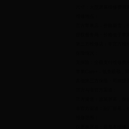
尺寸：大型屏幕维修费用
维修地点：
官方苹果店：价格最贵，
授权服务商：价格低于苹
第三方维修店：非官方维
保险情况：
无保险：全额支付维修费
苹果Care+：低免赔额，
其他第三方保险：可能提
官方与非官方渠道：
官方渠道：原装屏幕，保
非官方渠道：副厂屏幕，
维修范围：
仅更换屏幕：最基本维修