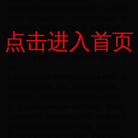
马龙是现役球员中知名度和荣誉最高的选手，也是世界
乒坛唯一的双圈大满贯得主。尽管他目前状态良好，有
能力继续征战几年甚至洛杉矶奥运会，但面临两个难
点击进入首页
题：一是年龄问题，36岁的马龙在职业运动员中已属高
龄；二是影响国乒发展，他的存在可能会占用年轻球员
的机会。巴黎奥运会结束后，马龙或许到了该说再见的
时候。
陈梦是东京奥运会女单冠军和巴黎奥运会女单冠军，连
续两届夺得奥运金牌。然而，她曾受到饭圈的影响，一
度萌生退意。幸亏刘国梁指导的悉心安抚让她重燃斗
志，在巴黎奥运会女单决赛中与孙颖莎会师，为中国队
提前锁定冠亚军。陈梦的经历充满不易，她在赛场上的
表现却仍遭到部分球迷的指责和喝倒彩。巴黎奥运会
后，陈梦表示不会参加下一届奥运会，意味着她也到了