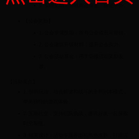
3. 实物奖励：游戏周边盲盒、限定手办。
【公会奖励】
1. 公会专属技能：所有公会成员可获得。
2. 公会建筑升级材料：提升公会实力。
3. 公会活动基金：用于后续活动奖励发
放。
【活动亮点】
1. 创新玩法：结合解谜和战斗的全新副本模式，
带来独特的游戏体验。
2. 互动社交：支持组队挑战，邀请好友一起探索
时空裂缝。
3. 精美设计：活动专属界面和角色皮肤，打造沉