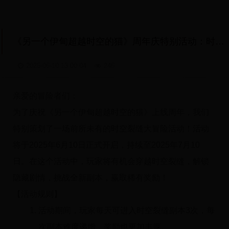
《另一个伊甸超越时空的猫》周年庆特别活动：时空裂缝大冒险
2025-06-10 13:00:04
246
亲爱的冒险者们：
为了庆祝《另一个伊甸超越时空的猫》上线周年，我们
特别策划了一场前所未有的时空裂缝大冒险活动！活动
将于2025年6月10日正式开启，持续至2025年7月10
日。在这个活动中，玩家将有机会穿越时空裂缝，解锁
隐藏剧情，挑战全新副本，赢取稀有奖励！
【活动规则】
活动期间，玩家每天可进入时空裂缝副本3次，每
次副本难度递增，奖励也更加丰厚。