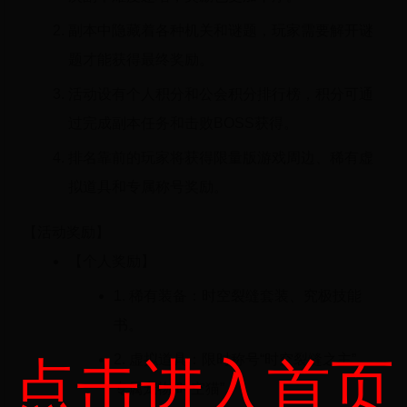
副本中隐藏着各种机关和谜题，玩家需要解开谜
题才能获得最终奖励。
活动设有个人积分和公会积分排行榜，积分可通
过完成副本任务和击败BOSS获得。
排名靠前的玩家将获得限量版游戏周边、稀有虚
拟道具和专属称号奖励。
【活动奖励】
【个人奖励】
1. 稀有装备：时空裂缝套装、究极技能
书。
2. 虚拟道具：限时称号“时空裂缝之主”、
点击进入首页
专属宠物“时空猫”。