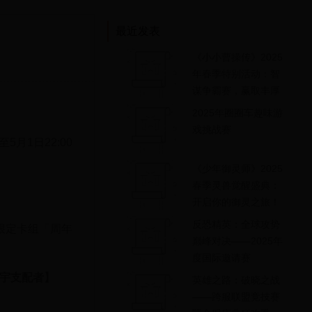
最近发表
《小小曹操传》2025
年春季特别活动：智
谋争霸赛，赢取丰厚
奖励！
2025年圈圈车趣味游
戏挑战赛
至5月1日22:00
《少年御灵师》2025
春季灵兽觉醒盛典：
开启你的御灵之旅！
反恐精英：全球攻势
限定卡组「周年
巅峰对决——2025年
度国际邀请赛
宇支配者】
英雄之路：破晓之战
——跨服联盟竞技赛