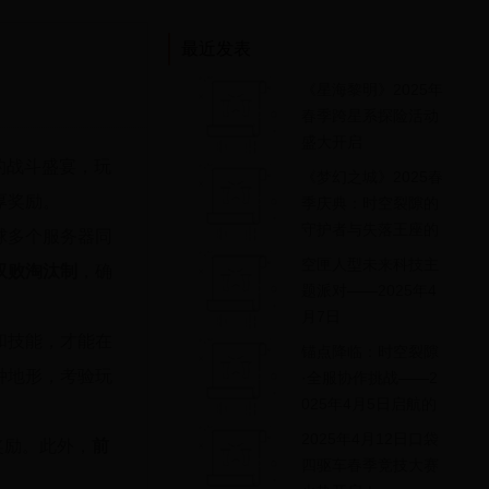
最近发表
《星海黎明》2025年
春季跨星系探险活动
盛大开启
的战斗盛宴，玩
《梦幻之城》2025春
厚奖励。
季庆典：时空裂隙的
守护者与失落王座的
球多个服务器同
终极试炼
空匣人型未来科技主
双败淘汰制
，确
题派对——2025年4
月7日
和技能，才能在
锚点降临：时空裂隙
种地形，考验玩
·全服协作挑战——2
025年4月5日启航的
跨次元远征计划
2025年4月12日口袋
奖励。此外，
前
四驱车春季竞技大赛