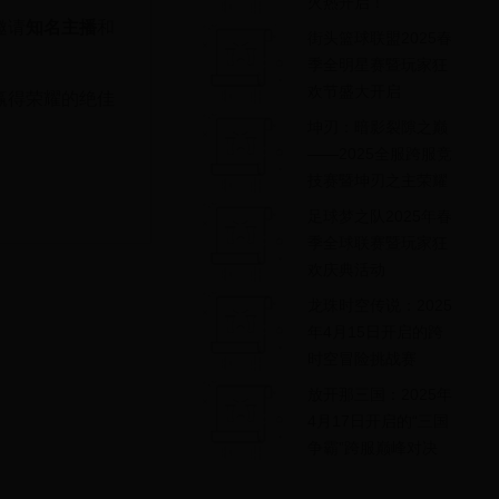
火热开启！
邀请
知名主播
和
街头篮球联盟2025春
季全明星赛暨玩家狂
欢节盛大开启
赢得荣耀的绝佳
坤刃：暗影裂隙之巅
——2025全服跨服竞
技赛暨坤刃之主荣耀
争夺战
足球梦之队2025年春
季全球联赛暨玩家狂
欢庆典活动
龙珠时空传说：2025
年4月15日开启的跨
时空冒险挑战赛
放开那三国：2025年
4月17日开启的“三国
争霸”跨服巅峰对决
活动