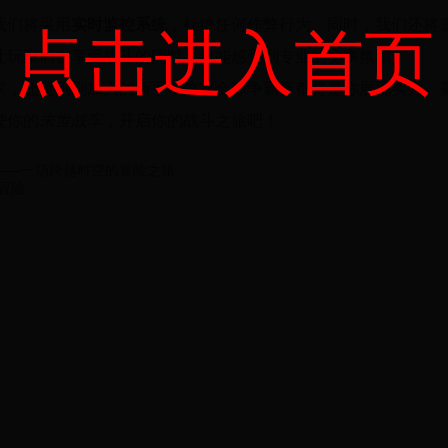
我们将采用
实时监控系统
，杜绝任何作弊行为。同时，我们还将
点击进入首页
让玩家们在享受战斗的同时，也能感受到专业的赛事氛围。
家，还是刚刚加入的新手，这次全球争霸赛都将是你展现实力、
驶你的
末世战车
，开启你的战斗之旅吧！
——一场跨越时空的冒险之旅
冒险