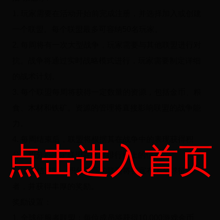
1. 玩家需要在活动开始前完成注册，并选择加入或创建
一个联盟。每个联盟最多可容纳50名玩家。
2. 每周将有一次大型战争，玩家需要与其他联盟进行对
抗。战争将通过实时战略模式进行，玩家需要制定详细
的战术计划。
3. 每个联盟每周将获得一定数量的资源，包括金币、粮
食、木材和铁矿。资源的管理将直接影响联盟的战争能
力。
4. 每周结束后，联盟将根据其在战争中的表现获得积
点击进入首页
分。积分将决定联盟在全球排行榜上的位置。
5. 活动结束时，积分最高的联盟将被宣布为全球征服
者，并获得丰厚的奖励。
奖励设置：
1. 全球征服者联盟：每位成员将获得10,000游戏金币、